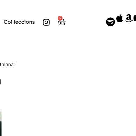
0
Col·leccions
talana”
a