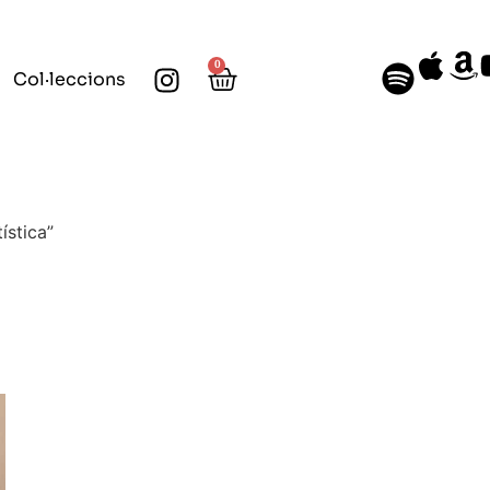
0
Col·leccions
ística”