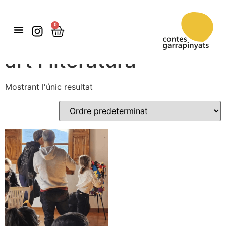
0
Inici
/ Productes etiquetats com “art i literatura”
art i literatura
Mostrant l'únic resultat