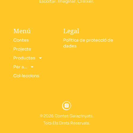
Escoltar. Imaginar. Créixer.
Menú
Legal
Contes
Política de protecció de
dades
Projecte
Productes
Per a…
Col·leccions
© 2026 Contes Garapinyats.
Tots Els Drets Reservats.