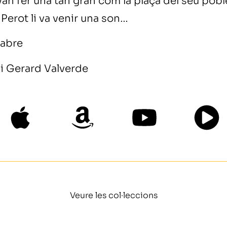
i van fer una tan gran com la plaça del seu pobl
 Perot li va venir una son…
nabre
i Gerard Valverde
Veure les col·leccions