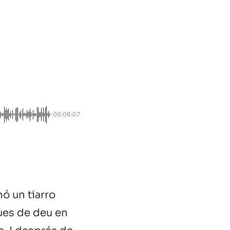
-00:06:07
ó un tiarro
ques de deu en