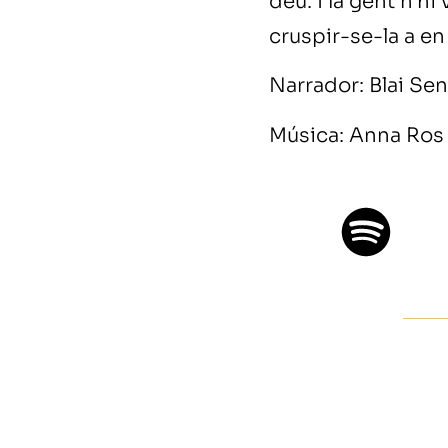
deu. I la gent n'h
cruspir-se-la a en
Narrador: Blai Se
Música: Anna Ros 