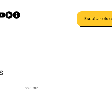
Escoltar els 
s
00:06:07