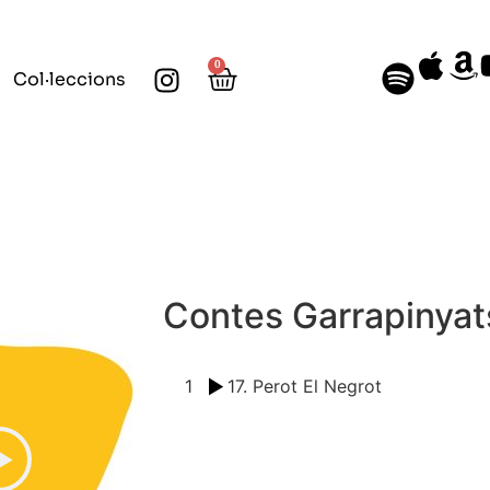
0
Col·leccions
Contes Garrapinyat
1
17. Perot El Negrot